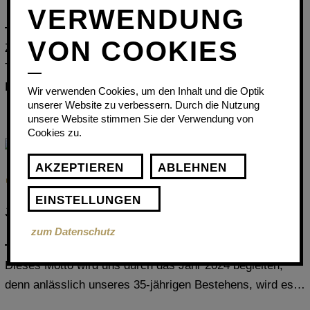
VERWENDUNG
VON COOKIES
Zwei Tage voller Austausch und neuer Impulse: Unsere
Teamtage waren nicht nur eine Gelegenheit, um
Prozesse…
Wir verwenden Cookies, um den Inhalt und die Optik
unserer Website zu verbessern. Durch die Nutzung
unsere Website stimmen Sie der Verwendung von
Cookies zu.
AKZEPTIEREN
ABLEHNEN
EINSTELLUNGEN
35 Jahre UTIKAL – bling bling
zum Datenschutz
Dieses Motto wird uns durch das Jahr 2024 begleiten,
denn anlässlich unseres 35-jährigen Bestehens, wird es…