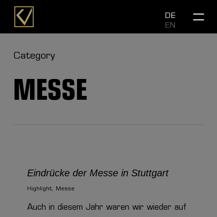
Skip
Menu
DE
to
EN
main
content
Category
MESSE
Eindrücke der Messe in Stuttgart
Highlight
,
Messe
Auch in diesem Jahr waren wir wieder auf