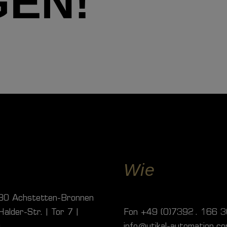
GEN!
Wie
0 Achstetten-Bronnen
alder-Str. | Tor 7 |
Fon
+49 (0)7392 . 166 