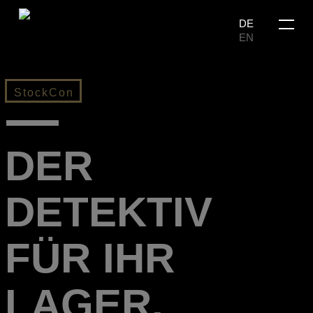
Skip
Menu
DE
to
EN
main
content
StockCon
DER
DETEKTIV
FÜR IHR
LAGER.