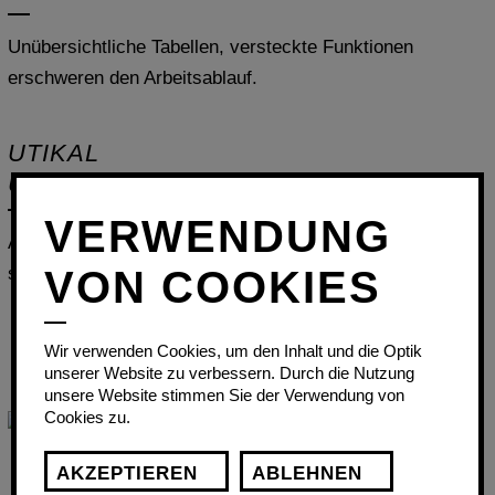
Unübersichtliche Tabellen, versteckte Funktionen
erschweren den Arbeitsablauf.
UTIKAL
User Interface
VERWENDUNG
Allgemein verständliche Symbole
, klare Gliederungen
VON COOKIES
sorgen für eine hohe Nutzerfreundlichkeit.
Wir verwenden Cookies, um den Inhalt und die Optik
unserer Website zu verbessern. Durch die Nutzung
unsere Website stimmen Sie der Verwendung von
Cookies zu.
AKZEPTIEREN
ABLEHNEN