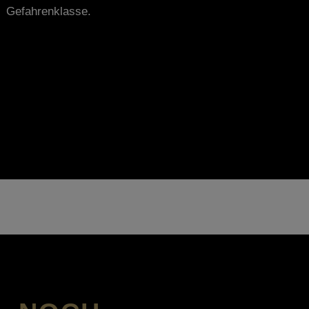
Gefahrenklasse.
So haben Sie immer alles unter Kontrolle und
sehen sofort, wenn etwas nicht passt.