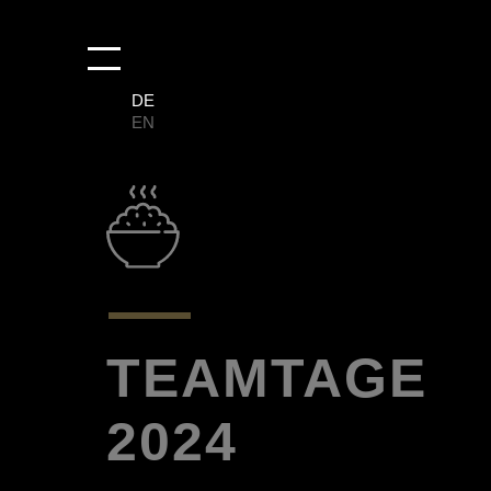
Skip
to
Menu
main
DE
content
EN
TEAMTAGE
2024